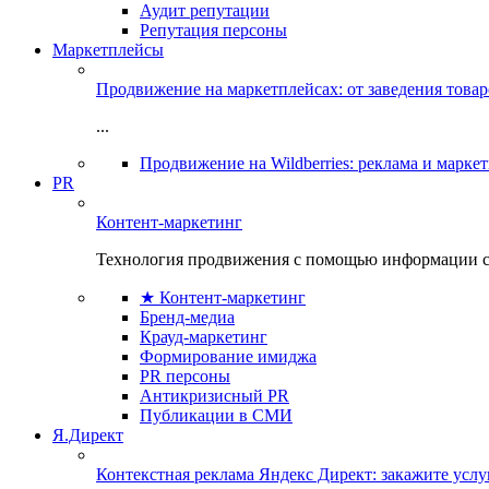
Аудит репутации
Репутация персоны
Маркетплейсы
Продвижение на маркетплейсах: от заведения това
...
Продвижение на Wildberries: реклама и марке
PR
Контент-маркетинг
Технология продвижения с помощью информации с
★ Контент-маркетинг
Бренд-медиа
Крауд-маркетинг
Формирование имиджа
PR персоны
Антикризисный PR
Публикации в СМИ
Я.Директ
Контекстная реклама Яндекс Директ: закажите усл