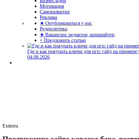
Бизнес-идеи
Мотивация
Саморазвитие
Реклама
★ Опубликоваться у нас
Редполитика
★ Вакансии: редактор, копирайтер
+ Предложить статью
Где и как покупать ключи для игр: гайд на примере
04.08.2026
Exiterra
Продвижение сайта караоке бара, ресто