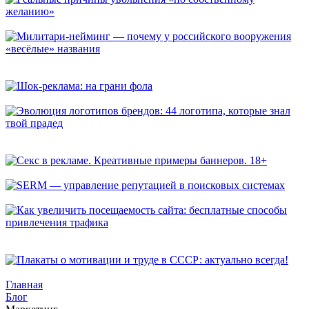
Реальные причины увольнения «по собственному желанию»
Милитари-нейминг — почему у российского вооружения
«весёлые» названия
Шок-реклама: на грани фола
Эволюция логотипов брендов: 44 логотипа, которые знал
твой прадед
Секс в рекламе. Креативные примеры баннеров. 18+
SERM — управление репутацией в поисковых системах
Как увеличить посещаемость сайта: бесплатные способы
привлечения трафика
Плакаты о мотивации и труде в СССР: актуально всегда!
Главная
Блог