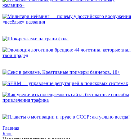
Реальные причины увольнения «по собственному желанию»
Милитари-нейминг — почему у российского вооружения
«весёлые» названия
Шок-реклама: на грани фола
Эволюция логотипов брендов: 44 логотипа, которые знал
твой прадед
Секс в рекламе. Креативные примеры баннеров. 18+
SERM — управление репутацией в поисковых системах
Как увеличить посещаемость сайта: бесплатные способы
привлечения трафика
Плакаты о мотивации и труде в СССР: актуально всегда!
Главная
Блог