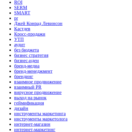
ROI
SERM
SMART
pr
Джей Конрад Левинсон
Кастдев
Кросс-продажи
УТП
аудит
без бюджета
бизнес стратегия
бизнес-идеи
бренд-медиа
бренд-менеджмент
брендинг
взаимное продвижение
взаимный PR
вирусное продвижение
выход на рынок
геймификация
дизайн
инструменты маркетинга
инструменты маркетолога
интернет-магазин
интернет-маркетинг