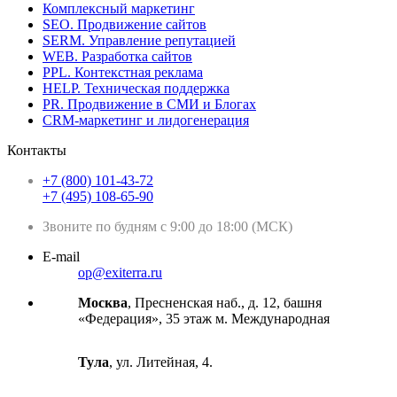
Комплексный маркетинг
SEO. Продвижение сайтов
SERM. Управление репутацией
WEB. Разработка сайтов
PPL. Контекстная реклама
HELP. Техническая поддержка
PR. Продвижение в СМИ и Блогах
CRM-маркетинг и лидогенерация
Контакты
+7 (800) 101-43-72
+7 (495) 108-65-90
Звоните по будням с 9:00 до 18:00 (МСК)
E-mail
op@exiterra.ru
Москва
, Пресненская наб., д. 12, башня
«Федерация», 35 этаж м. Международная
Тула
, ул. Литейная, 4.