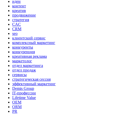
идеи
контент
креатив
продвижение
стратегия
CAC
CRM
seo
клиентский сервис
комплексный маркетинг
конкуренты
конкуренция
креативная реклама
маркетолог
отдел маркетинга
отдел продаж
сервисы
стратегическая сессия
эффективный маркетинг
Demis Group
IT-профессии
Lifetime Value
OEM
ORM
PR