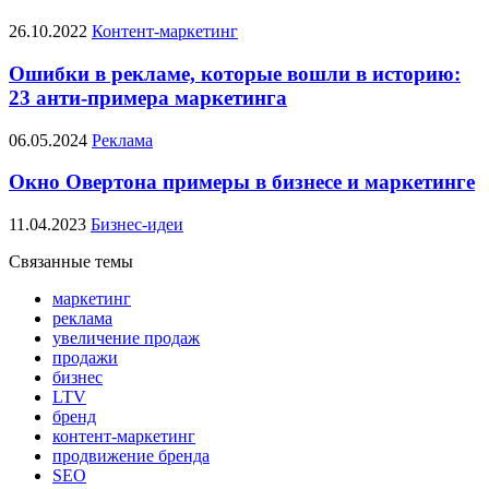
26.10.2022
Контент-маркетинг
Ошибки в рекламе, которые вошли в историю:
23 анти-примера маркетинга
06.05.2024
Реклама
Окно Овертона примеры в бизнесе и маркетинге
11.04.2023
Бизнес-идеи
Связанные темы
маркетинг
реклама
увеличение продаж
продажи
бизнес
LTV
бренд
контент-маркетинг
продвижение бренда
SEO