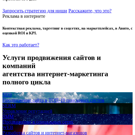
Запросить стратегию для ниши
Расскажите, что это?
Реклама в интернете
Контекстная реклама, таргетинг в соцсетях, на маркетплейсах, в Авито, с
оценкой ROI и KPI.
Как это работает?
Услуги продвижения сайтов и
компаний
агентства интернет-маркетинга
полного цикла
SEO
Продвижение сайта в ТОП-10 поисковых систем
SERM
Управление репутацией
SMM
Продвижение в социальных сетях
WEB
Разработка сайтов и интернет-магазинов