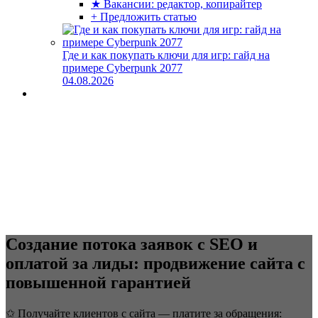
★ Вакансии: редактор, копирайтер
+ Предложить статью
Где и как покупать ключи для игр: гайд на
примере Cyberpunk 2077
04.08.2026
Создание потока заявок с SEO и
оплатой за лиды: продвижение сайта с
повышенной гарантией
✩ Получайте клиентов с сайта — платите за обращения: