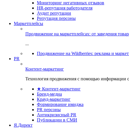
Мониторинг негативных отзывов
HR-репутация работодателя
Аудит репутации
Репутация персоны
Маркетплейсы
Продвижение на маркетплейсах: от заведения това
...
Продвижение на Wildberries: реклама и марке
PR
Контент-маркетинг
Технология продвижения с помощью информации с
★ Контент-маркетинг
Бренд-медиа
Крауд-маркетинг
Формирование имиджа
PR персоны
Антикризисный PR
Публикации в СМИ
Я.Директ