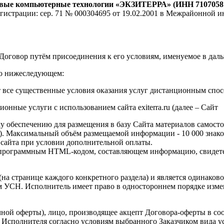
овые компьютерные технологии «ЭКЗИТЕРРА» (ИНН 71070581
егистрации: сер. 71 № 000304695 от 19.02.2001 в Межрайонной
оговор путём присоединения к его условиям, именуемое в даль
 о нижеследующем:
 все существенные условия оказания услуг дистанционным спосо
нные услуги с использованием сайта exiterra.ru (далее – Сайт
му обеспечению для размещения в базу Сайта материалов самос
). Максимальный объём размещаемой информации - 10 000 знако
 сайта при условии дополнительной оплаты.
программным HTML-кодом, составляющем информацию, свидетел
(на странице каждого конкретного раздела) и является одинаково
 УСН. Исполнитель имеет право в одностороннем порядке измен
ичной оферты), лицо, производящее акцепт Договора-оферты в со
 Исполнителя согласно условиям выбранного Заказчиком вида у