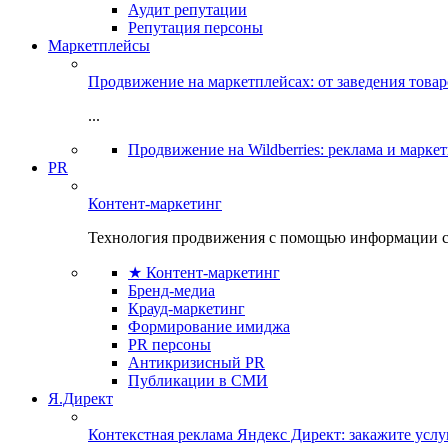
Аудит репутации
Репутация персоны
Маркетплейсы
Продвижение на маркетплейсах: от заведения това
...
Продвижение на Wildberries: реклама и марке
PR
Контент-маркетинг
Технология продвижения с помощью информации с
★ Контент-маркетинг
Бренд-медиа
Крауд-маркетинг
Формирование имиджа
PR персоны
Антикризисный PR
Публикации в СМИ
Я.Директ
Контекстная реклама Яндекс Директ: закажите усл