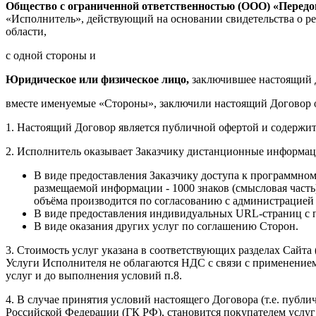
Общество с ограниченной ответственностью (ООО) «Перед
«Исполнитель», действующий на основании свидетельства о р
области,
с одной стороны и
Юридическое или физическое лицо,
заключившее настоящий Д
вместе именуемые «Стороны», заключили настоящий Договор
1. Настоящий Договор является публичной офертой и содержит
2. Исполнитель оказывает Заказчику дистанционные информацио
В виде предоставления Заказчику доступа к программно
размещаемой информации - 1000 знаков (смысловая часть
объёма производится по согласованию с администрацией
В виде предоставления индивидуальных URL-страниц с 
В виде оказания других услуг по соглашению Сторон.
3. Стоимость услуг указана в соответствующих разделах Сайта 
Услуги Исполнителя не облагаются НДС с связи с применением
услуг и до выполнения условий п.8.
4. В случае принятия условий настоящего Договора (т.е. публ
Российской Федерации (ГК РФ), становится покупателем услуг