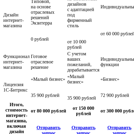
Типовой,
дизайнов
на основе
Индивидуальн
с адаптацией
отраслевых
Дизайн
под
решений
интернет-
фирменный
Экзитерра
магазина
стиль
от 60 000 рубле
0 рублей
от 10 000
рублей
С учетом
Функционал
Готовое
ваших
Индивидуальны
интернет-
отраслевое
пожеланий,
функции
магазина
решение
дорабатывается
«Малый
«Малый бизнес»
«Бизнес»
бизнес»
Лицензия
1С-Битрикс
35 900 рублей
72 900 рублей
35 900 рублей
Итого,
от 150 000
стоимость
от 80 000 рублей
от 300 000 рубл
рублей
интернет-
магазина,
включая
Отправить
Отправить
Отправить
дизайн
запрос
запрос
запрос