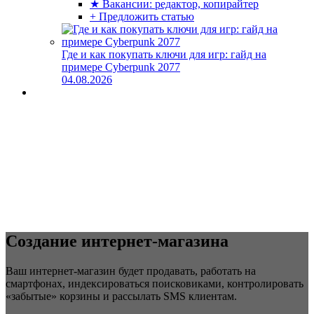
★ Вакансии: редактор, копирайтер
+ Предложить статью
Где и как покупать ключи для игр: гайд на
примере Cyberpunk 2077
04.08.2026
Создание интернет-магазина
Ваш интернет-магазин будет продавать, работать на
смартфонах, индексироваться поисковиками, контролировать
«забытые» корзины и рассылать SMS клиентам.