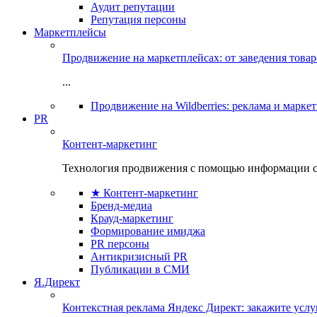
Аудит репутации
Репутация персоны
Маркетплейсы
Продвижение на маркетплейсах: от заведения това
...
Продвижение на Wildberries: реклама и марке
PR
Контент-маркетинг
Технология продвижения с помощью информации с
★ Контент-маркетинг
Бренд-медиа
Крауд-маркетинг
Формирование имиджа
PR персоны
Антикризисный PR
Публикации в СМИ
Я.Директ
Контекстная реклама Яндекс Директ: закажите усл