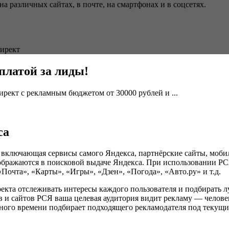
 различных сайтах, в почте, на смартфонах и в соцсетях.
Директ
платой за лиды!
рект с рекламным бюджетом от 30000 рублей и ...
са
, включающая сервисы самого Яндекса, партнёрские сайты, моб
ображаются в поисковой выдаче Яндекса. При использовании РС
Почта», «Карты», «Игры», «Дзен», «Погода», «Авто.ру» и т.д.
екта отслеживать интересы каждого пользователя и подбирать л
 и сайтов РСЯ ваша целевая аудитория видит рекламу — человек
ного времени подбирает подходящего рекламодателя под текущи