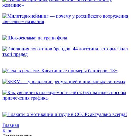
Реальные причины увольнения «по собственному желанию»
Милитари-нейминг — почему у российского вооружения
«весёлые» названия
Шок-реклама: на грани фола
Эволюция логотипов брендов: 44 логотипа, которые знал
твой прадед
Секс в рекламе. Креативные примеры баннеров. 18+
SERM — управление репутацией в поисковых системах
Как увеличить посещаемость сайта: бесплатные способы
привлечения трафика
Плакаты о мотивации и труде в СССР: актуально всегда!
Главная
Блог