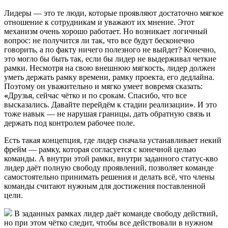
Лидеры — это те люди, которые проявляют достаточно мягкое
отношение к сотрудникам и уважают их мнение. Этот
механизм очень хорошо работает. Но возникает логичный
вопрос: не получится ли так, что все будут бесконечно
говорить, а по факту ничего полезного не выйдет? Конечно,
это могло бы быть так, если бы лидер не выдерживал четкие
рамки. Несмотря на свою внешнюю мягкость, лидер должен
уметь держать рамку времени, рамку проекта, его дедлайна.
Поэтому он уважительно и мягко умеет вовремя сказать:
«
Друзья, сейчас чётко и по срокам. Спасибо, что все
высказались. Давайте перейдём к стадии реализации
»
. И это
тоже навык — не нарушая границы, дать обратную связь и
держать под контролем рабочее поле.
Есть такая концепция, где лидер сначала устанавливает некий
фрейм — рамку, которая согласуется с конечной целью
команды. А внутри этой рамки, внутри заданного статус-кво
лидер даёт полную свободу проявлений, позволяет команде
самостоятельно принимать решения и делать всё, что члены
команды считают нужным для достижения поставленной
цели.
В заданных рамках лидер даёт команде свободу действий,
но при этом чётко следит, чтобы все действовали в нужном