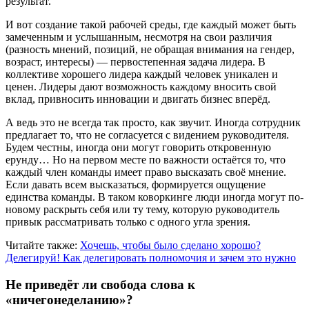
результат.
И вот создание такой рабочей среды, где каждый может быть
замеченным и услышанным, несмотря на свои различия
(разность мнений, позиций, не обращая внимания на гендер,
возраст, интересы) — первостепенная задача лидера. В
коллективе хорошего лидера каждый человек уникален и
ценен. Лидеры дают возможность каждому вносить свой
вклад, привносить инновации и двигать бизнес вперёд.
А ведь это не всегда так просто, как звучит. Иногда сотрудник
предлагает то, что не согласуется с видением руководителя.
Будем честны, иногда они могут говорить откровенную
ерунду… Но на первом месте по важности остаётся то, что
каждый член команды имеет право высказать своё мнение.
Если давать всем высказаться, формируется ощущение
единства команды. В таком коворкинге люди иногда могут по-
новому раскрыть себя или ту тему, которую руководитель
привык рассматривать только с одного угла зрения.
Читайте также:
Хочешь, чтобы было сделано хорошо?
Делегируй! Как делегировать полномочия и зачем это нужно
Не приведёт ли свобода слова к
«ничегонеделанию»?