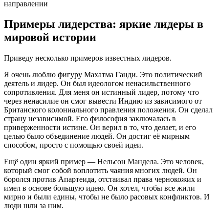
направлении
Примеры лидерства: яркие лидеры в
мировой истории
Приведу несколько примеров известных лидеров.
Я очень люблю фигуру Махатма Ганди. Это политический
деятель и лидер. Он был идеологом ненасильственного
сопротивления. Для меня он истинный лидер, потому что
через ненасилие он смог вывести Индию из зависимого от
Британского колониального правления положения. Он сделал
страну независимой. Его философия заключалась в
приверженности истине. Он верил в то, что делает, и его
целью было объединение людей. Он достиг её мирным
способом, просто с помощью своей идеи.
Ещё один яркий пример — Нельсон Мандела. Это человек,
который смог собой воплотить чаяния многих людей. Он
боролся против Апартеида, отстаивал права чернокожих и
имел в основе большую идею. Он хотел, чтобы все жили
мирно и были едины, чтобы не было расовых конфликтов. И
люди шли за ним.