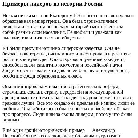
Примеры лидеров из истории России
Нельзя не сказать про Екатерину I. Это была интеллектуально
образованная императрица. Она была харизматичным
лидером и стала тем человеком, который смог повести за
собой разные слои населения. Её любили и уважали как
высшие, так и низшие слои общества.
Ей были присущи истинно лидерские качества. Она не
боялась новаторства, очень много инвестировала в развитие
российской культуры. Она открывала учебные заведения,
способствовала развитию искусства и российской науки.
Люди это считывали, что давало ей большую популярность,
особенно среди образованных людей.
Она инициировала множество стратегических реформ,
стремилась сделать страну передовой на международной
арене, и вместе с тем старалась сделать уровень жизни своих
граждан лучше. Всё это создало её идеальный имидж, люди её
любили. Она заботилась о благе простых людей, не забывая
про прогресс. Люди шли за своим лидером, потому что были
видимы.
Ещё один яркий исторический пример — Александр
Невский. Он не раз сталкивался с большими угрозами и