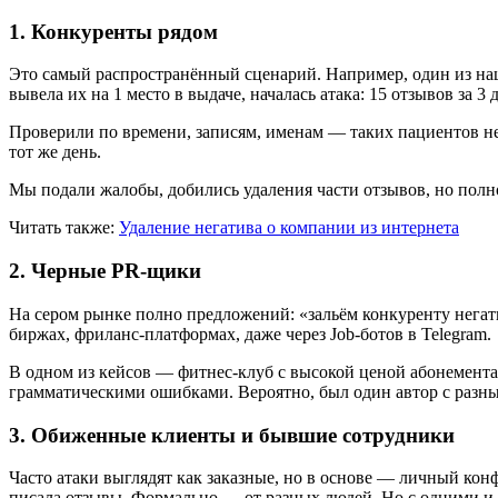
1. Конкуренты рядом
Это самый распространённый сценарий. Например, один из наш
вывела их на 1 место в выдаче, началась атака: 15 отзывов за 
Проверили по времени, записям, именам — таких пациентов не 
тот же день.
Мы подали жалобы, добились удаления части отзывов, но полно
Читать также:
Удаление негатива о компании из интернета
2. Черные PR-щики
На сером рынке полно предложений: «зальём конкуренту негати
биржах, фриланс-платформах, даже через Job-ботов в Telegram.
В одном из кейсов — фитнес-клуб с высокой ценой абонемента
грамматическими ошибками. Вероятно, был один автор с разны
3. Обиженные клиенты и бывшие сотрудники
Часто атаки выглядят как заказные, но в основе — личный кон
писала отзывы. Формально — от разных людей. Но с одними и 