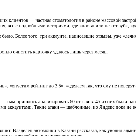
их клиентов — частная стоматология в районе массовой застрой
3 дня, все с подробными историями, где «поставили не тот зуб», «
было. Более того, три аккаунта, написавшие отзывы, уже «лечи
стью очистить карточку удалось лишь через месяц.
в», «опустим рейтинг до 3.5», «сделаем так, что ему не повер
 — нам пришлось анализировать 60 отзывов. 45 из них были на
ми аккаунтами. Такие атаки — шаблонные, но Яндекс пока не все
фликт. Владелец автомойки в Казани рассказал, как уволил админ
теми же жалобами, в одинаковом стиле.