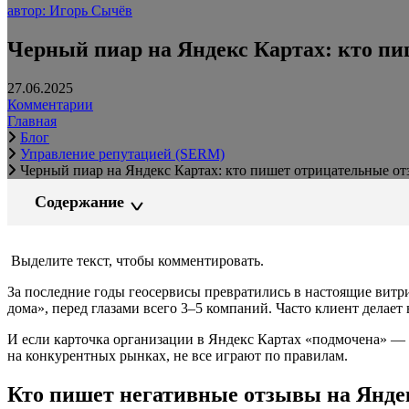
автор: Игорь Сычёв
Черный пиар на Яндекс Картах: кто пи
27.06.2025
Комментарии
Главная
Блог
Управление репутацией (SERM)
Черный пиар на Яндекс Картах: кто пишет отрицательные от
Содержание
Выделите текст, чтобы комментировать.
За последние годы геосервисы превратились в настоящие витри
дома», перед глазами всего 3–5 компаний. Часто клиент делает
И если карточка организации в Яндекс Картах «подмочена» — ша
на конкурентных рынках, не все играют по правилам.
Кто пишет негативные отзывы на Янде