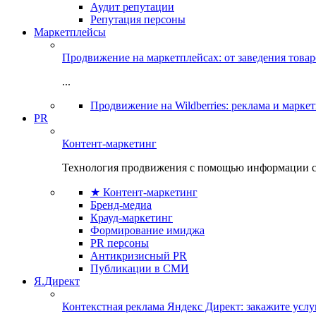
Аудит репутации
Репутация персоны
Маркетплейсы
Продвижение на маркетплейсах: от заведения това
...
Продвижение на Wildberries: реклама и марке
PR
Контент-маркетинг
Технология продвижения с помощью информации с
★ Контент-маркетинг
Бренд-медиа
Крауд-маркетинг
Формирование имиджа
PR персоны
Антикризисный PR
Публикации в СМИ
Я.Директ
Контекстная реклама Яндекс Директ: закажите усл