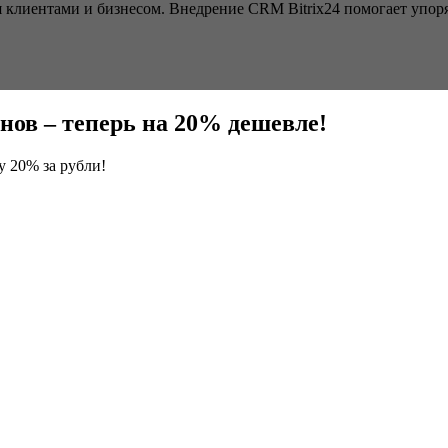
ия клиентами и бизнесом. Внедрение CRM Bitrix24 помогает упор
нов – теперь на 20% дешевле!
у 20% зa рубли!