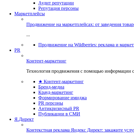
Аудит репутации
Репутация персоны
Маркетплейсы
Продвижение на маркетплейсах: от заведения това
...
Продвижение на Wildberries: реклама и марке
PR
Контент-маркетинг
Технология продвижения с помощью информации с
★ Контент-маркетинг
Бренд-медиа
Крауд-маркетинг
Формирование имиджа
PR персоны
Антикризисный PR
Публикации в СМИ
Я.Директ
Контекстная реклама Яндекс Директ: закажите усл