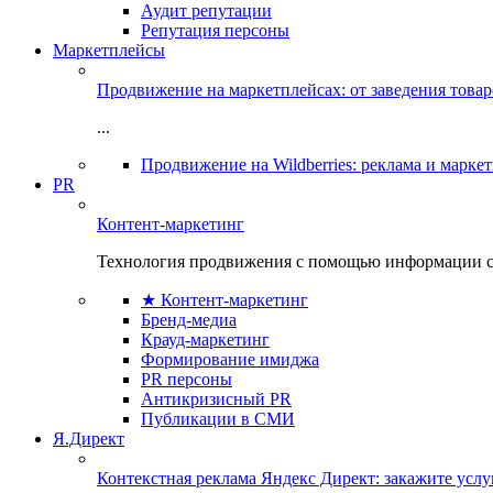
Аудит репутации
Репутация персоны
Маркетплейсы
Продвижение на маркетплейсах: от заведения това
...
Продвижение на Wildberries: реклама и марке
PR
Контент-маркетинг
Технология продвижения с помощью информации с
★ Контент-маркетинг
Бренд-медиа
Крауд-маркетинг
Формирование имиджа
PR персоны
Антикризисный PR
Публикации в СМИ
Я.Директ
Контекстная реклама Яндекс Директ: закажите усл