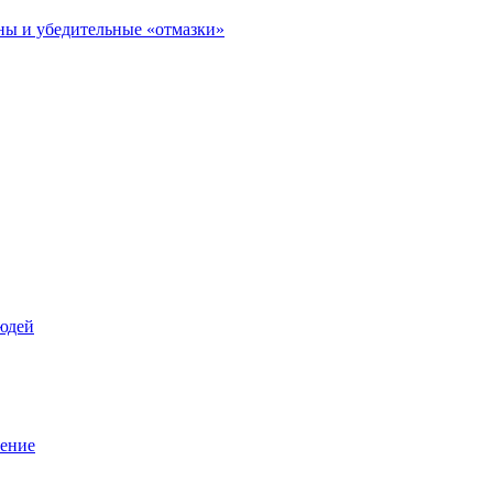
ны и убедительные «отмазки»
юдей
вение