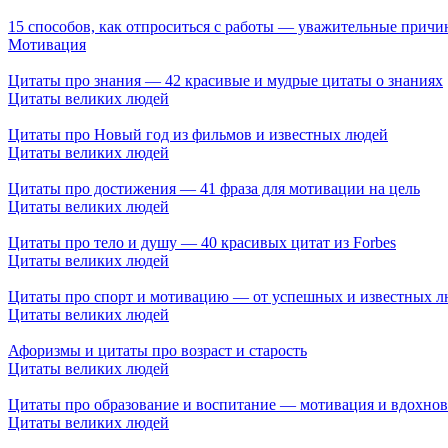
15 способов, как отпроситься с работы — уважительные причи
Мотивация
Цитаты про знания — 42 красивые и мудрые цитаты о знаниях
Цитаты великих людей
Цитаты про Новый год из фильмов и известных людей
Цитаты великих людей
Цитаты про достижения — 41 фраза для мотивации на цель
Цитаты великих людей
Цитаты про тело и душу — 40 красивых цитат из Forbes
Цитаты великих людей
Цитаты про спорт и мотивацию — от успешных и известных л
Цитаты великих людей
Афоризмы и цитаты про возраст и старость
Цитаты великих людей
Цитаты про образование и воспитание — мотивация и вдохно
Цитаты великих людей