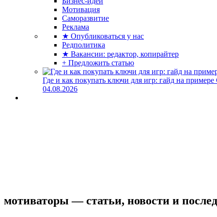
Бизнес-идеи
Мотивация
Саморазвитие
Реклама
★ Опубликоваться у нас
Редполитика
★ Вакансии: редактор, копирайтер
+ Предложить статью
Где и как покупать ключи для игр: гайд на примере
04.08.2026
мотиваторы — статьи, новости и после