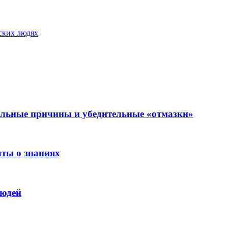
еских людях
тельные причины и убедительные «отмазки»
аты о знаниях
людей