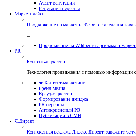
Аудит репутации
Репутация персоны
Маркетплейсы
Продвижение на маркетплейсах: от заведения това
...
Продвижение на Wildberries: реклама и марке
PR
Контент-маркетинг
Технология продвижения с помощью информации с
★ Контент-маркетинг
Бренд-медиа
Крауд-маркетинг
Формирование имиджа
PR персоны
Антикризисный PR
Публикации в СМИ
Я.Директ
Контекстная реклама Яндекс Директ: закажите усл