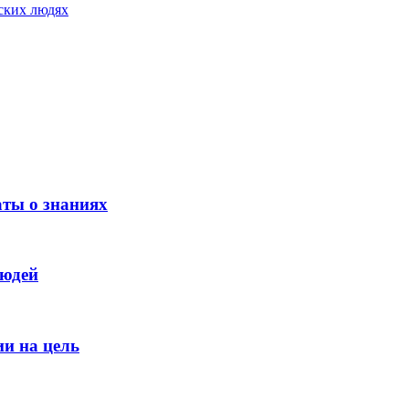
еских людях
аты о знаниях
людей
и на цель