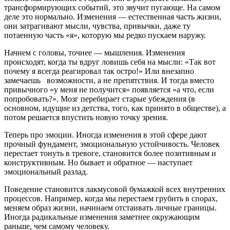
трансформирующих событий, это звучит пугающе. На самом
деле это нормально. Изменения — естественная часть жизни,
они затрагивают мысли, чувства, привычки, даже ту
потаенную часть «я», которую мы редко пускаем наружу.
Начнем с головы, точнее — мышления. Изменения
происходят, когда ты вдруг ловишь себя на мысли: «Так вот
почему я всегда реагировал так остро!» Или внезапно
замечаешь возможности, а не препятствия. И тогда вместо
привычного «у меня не получится» появляется «а что, если
попробовать?». Мозг перебирает старые убеждения (в
основном, идущие из детства, того, как принято в обществе), а
потом решается впустить новую точку зрения.
Теперь про эмоции. Иногда изменения в этой сфере дают
прочный фундамент, эмоциональную устойчивость. Человек
перестает тонуть в тревоге, становится более позитивным и
конструктивным. Но бывает и обратное — наступает
эмоциональный разлад.
Поведение становится лакмусовой бумажкой всех внутренних
процессов. Например, когда мы перестаем грубить в спорах,
меняем образ жизни, начинаем отстаивать личные границы.
Иногда радикальные изменения заметнее окружающим
раньше, чем самому человеку.