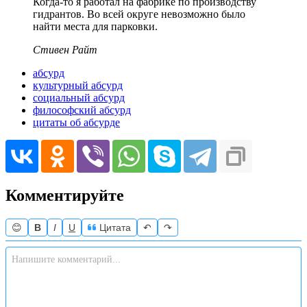
Когда-то я работал на фабрике по производству
гидрантов. Во всей округе невозможно было
найти места для парковки.
Стивен Райт
абсурд
культурный абсурд
социальный абсурд
философский абсурд
цитаты об абсурде
Комментируйте
😊
B
I
U
Цитата
↶
↷