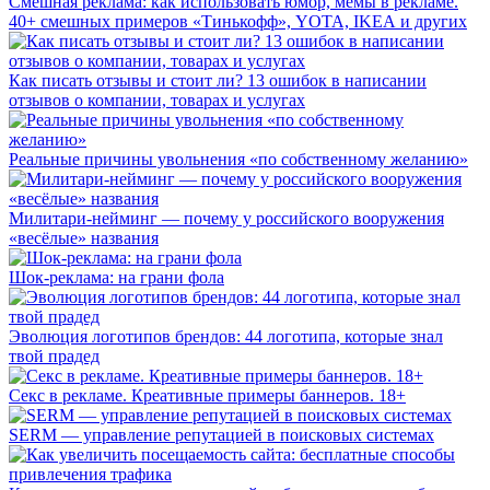
Смешная реклама: как использовать юмор, мемы в рекламе.
40+ смешных примеров «Тинькофф», YOTA, IKEA и других
Как писать отзывы и стоит ли? 13 ошибок в написании
отзывов о компании, товарах и услугах
Реальные причины увольнения «по собственному желанию»
Милитари-нейминг — почему у российского вооружения
«весёлые» названия
Шок-реклама: на грани фола
Эволюция логотипов брендов: 44 логотипа, которые знал
твой прадед
Секс в рекламе. Креативные примеры баннеров. 18+
SERM — управление репутацией в поисковых системах