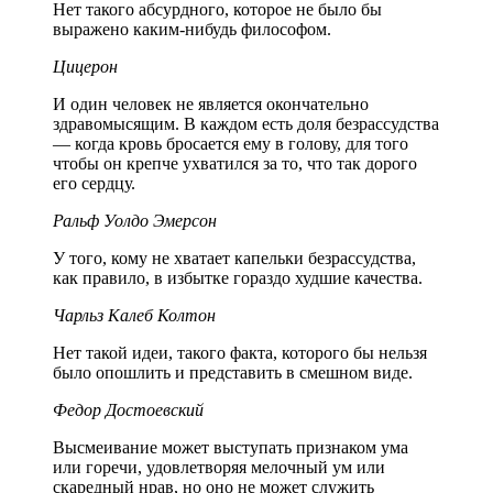
Нет такого абсурдного, которое не было бы
выражено каким-нибудь философом.
Цицерон
И один человек не является окончательно
здравомысящим. В каждом есть доля безрассудства
— когда кровь бросается ему в голову, для того
чтобы он крепче ухватился за то, что так дорого
его сердцу.
Ральф Уолдо Эмерсон
У того, кому не хватает капельки безрассудства,
как правило, в избытке гораздо худшие качества.
Чарльз Калеб Колтон
Нет такой идеи, такого факта, которого бы нельзя
было опошлить и представить в смешном виде.
Федор Достоевский
Высмеивание может выступать признаком ума
или горечи, удовлетворяя мелочный ум или
скаредный нрав, но оно не может служить