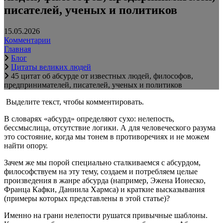
писателей, ученых и политиков
15.05.2026
Комментарии
Главная
Блог
Цитаты великих людей
45 цитат об абсурде от известных людей, философов,
предпринимателей, писателей, ученых и политиков
Выделите текст, чтобы комментировать.
В словарях «абсурд» определяют сухо: нелепость,
бессмыслица, отсутствие логики. А для человеческого разума
это состояние, когда мы тонем в противоречиях и не можем
найти опору.
Зачем же мы порой специально сталкиваемся с абсурдом,
философствуем на эту тему, создаем и потребляем целые
произведения в жанре абсурда (например, Эжена Ионеско,
Франца Кафки, Даниила Хармса) и краткие высказывания
(примеры которых представлены в этой статье)?
Именно на грани нелепости рушатся привычные шаблоны.