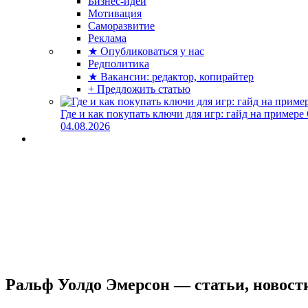
Бизнес-идеи
Мотивация
Саморазвитие
Реклама
★ Опубликоваться у нас
Редполитика
★ Вакансии: редактор, копирайтер
+ Предложить статью
Где и как покупать ключи для игр: гайд на примере
04.08.2026
Ральф Уолдо Эмерсон — статьи, новост