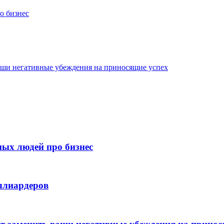
о бизнес
ваши негативные убеждения на приносящие успех
ых людей про бизнес
ллиардеров