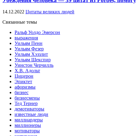
Убеждения человека — 39 цитат из Forbes, помог
14.12.2022
Цитаты великих людей
Связанные темы
Ральф Уолдо Эмерсон
выражения
Уильям Пенн
Уильям Фезер
Уильям Хэззлит
Уильям Шекспир
Уинстон Черчилль
Х.В. Адольт
Цицерон
Эпиктет
афоризмы
бизнес
бизнесмены
Тед Тернер
демотиваторы
известные люди
миллиардеры
миллионеры
мотиваторы