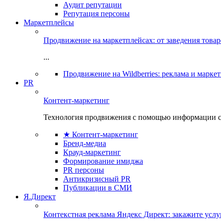
Аудит репутации
Репутация персоны
Маркетплейсы
Продвижение на маркетплейсах: от заведения това
...
Продвижение на Wildberries: реклама и марке
PR
Контент-маркетинг
Технология продвижения с помощью информации с
★ Контент-маркетинг
Бренд-медиа
Крауд-маркетинг
Формирование имиджа
PR персоны
Антикризисный PR
Публикации в СМИ
Я.Директ
Контекстная реклама Яндекс Директ: закажите усл