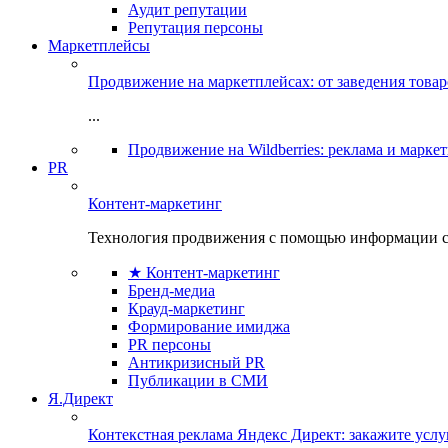
Аудит репутации
Репутация персоны
Маркетплейсы
Продвижение на маркетплейсах: от заведения това
...
Продвижение на Wildberries: реклама и марке
PR
Контент-маркетинг
Технология продвижения с помощью информации с
★ Контент-маркетинг
Бренд-медиа
Крауд-маркетинг
Формирование имиджа
PR персоны
Антикризисный PR
Публикации в СМИ
Я.Директ
Контекстная реклама Яндекс Директ: закажите усл