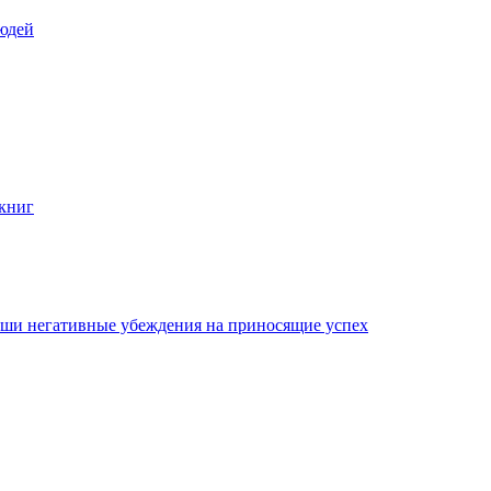
юдей
 книг
ваши негативные убеждения на приносящие успех