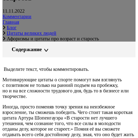
11.11.2022
Комментарии
Главная
Блог
Цитаты великих людей
Афоризмы и цитаты про возраст и старость
Содержание
Выделите текст, чтобы комментировать.
Мотивирующие цитаты о спорте помогут вам взглянуть
с позитивом не только на ранний подъем на пробежку,
но и на все сложности трудового дня, будь то в бизнесе или
творчестве.
Иногда, просто поменяв точку зрения на неизбежное
взросление, ты сможешь победить. Чего стоит такая короткая
цитата Артура Шопенгауэра «В старости нет лучшего
утешения, чем сознание того, что все силы в молодости
отданы делу, которое не стареет.» Помня её вы сможете
отдавать всего себя достойному делу, зная, что оно будет жить