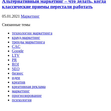
Альтернативный маркетинг – что делать, когда
классические приемы перестали работать
05.01.2021
Маркетинг
Связанные темы
технологии маркетинга
крауд-маркетинг
тренды маркетинга
CAC
Google
LTV
PR
ROI
SEO
бизнес
идеи
креатив
креативная реклама
маркетинг
прогнозирование
психология