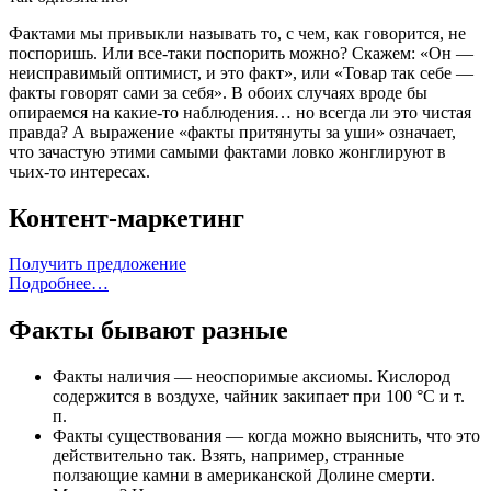
Фактами мы привыкли называть то, с чем, как говорится, не
поспоришь. Или все-таки поспорить можно? Скажем: «Он —
неисправимый оптимист, и это факт», или «Товар так себе —
факты говорят сами за себя». В обоих случаях вроде бы
опираемся на какие-то наблюдения… но всегда ли это чистая
правда? А выражение «факты притянуты за уши» означает,
что зачастую этими самыми фактами ловко жонглируют в
чьих-то интересах.
Контент-маркетинг
Получить предложение
Подробнее…
Факты бывают разные
Факты наличия — неоспоримые аксиомы. Кислород
содержится в воздухе, чайник закипает при 100 °C и т.
п.
Факты существования — когда можно выяснить, что это
действительно так. Взять, например, странные
ползающие камни в американской Долине смерти.