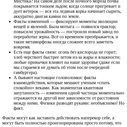
Мистика? На самом деле после ночного мороза почва
покрывается тонким льдом; когда солнце пригревает и
дует ветерок — вся эта ледяная корка начинает сырить,
аккуратно двигая камни по земле.
Факты изменений — фиксируют моменты эволюции
вещей и явлений. Была мотыга — появился трактор;
повысили урожайность — построили новый завод по
переработке зерна. Всё со временем преображается, и
такие метаморфозы иногда сложнее всего заметить
вовремя.
Есть еще факты связи: огонь без кислорода не горит;
хлеб черствеет быстрее летом из-за жары и влажности;
любые привычки влияют на наше здоровье (даже если
мы стараемся не думать об этом после очередной
гамбургера).
А бывают настоящие головоломки: факты
взаимодействия, которые мешают ученым «спать
спокойно» веками. Как знаменитая квантовая
запутанность — изменения одной частицы моментально
отражаются на другой вне зависимости от расстояния
между ними. Физики разводят руками: необъяснимо! Но
факт.
Факты могут как заставить действовать наперекор себе, а
могут быть полностью проигнорированы просто потому, что