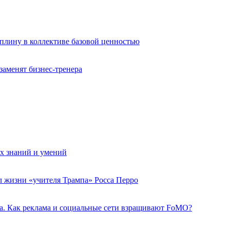
плину в коллективе базовой ценностью
заменят бизнес-тренера
их знаний и умений
ил жизни «учителя Трампа» Росса Перро
. Как реклама и социальные сети взращивают FoMO?