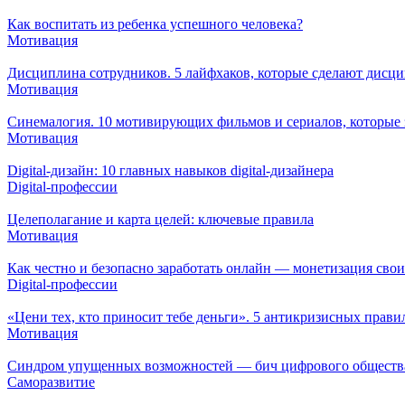
Как воспитать из ребенка успешного человека?
Мотивация
Дисциплина сотрудников. 5 лайфхаков, которые сделают дисци
Мотивация
Синемалогия. 10 мотивирующих фильмов и сериалов, которые 
Мотивация
Digital-дизайн: 10 главных навыков digital-дизайнера
Digital-профессии
Целеполагание и карта целей: ключевые правила
Мотивация
Как честно и безопасно заработать онлайн — монетизация сво
Digital-профессии
«Цени тех, кто приносит тебе деньги». 5 антикризисных прав
Мотивация
Синдром упущенных возможностей — бич цифрового общества
Саморазвитие