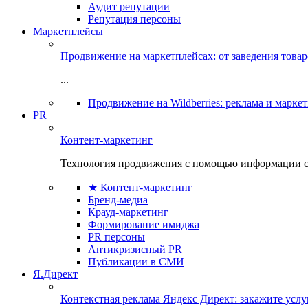
Аудит репутации
Репутация персоны
Маркетплейсы
Продвижение на маркетплейсах: от заведения това
...
Продвижение на Wildberries: реклама и марке
PR
Контент-маркетинг
Технология продвижения с помощью информации с
★ Контент-маркетинг
Бренд-медиа
Крауд-маркетинг
Формирование имиджа
PR персоны
Антикризисный PR
Публикации в СМИ
Я.Директ
Контекстная реклама Яндекс Директ: закажите усл