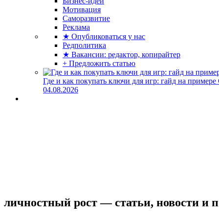
Бизнес-идеи
Мотивация
Саморазвитие
Реклама
★ Опубликоваться у нас
Редполитика
★ Вакансии: редактор, копирайтер
+ Предложить статью
Где и как покупать ключи для игр: гайд на примере
04.08.2026
личностный рост — статьи, новости и 