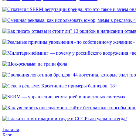
Как оценить результаты SEO-продвижения
Стратегия SERM-репутации бренда: что это такое и зачем она 
Смешная реклама: как использовать юмор, мемы в рекламе. 4
Как писать отзывы и стоит ли? 13 ошибок в написании отзывов
Реальные причины увольнения «по собственному желанию»
Милитари-нейминг — почему у российского вооружения «весё
Шок-реклама: на грани фола
Эволюция логотипов брендов: 44 логотипа, которые знал твой 
Секс в рекламе. Креативные примеры баннеров. 18+
SERM — управление репутацией в поисковых системах
Как увеличить посещаемость сайта: бесплатные способы привл
Плакаты о мотивации и труде в СССР: актуально всегда!
Главная
Блог