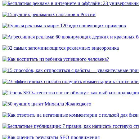
Бесплатная реклама в интернете и оффлайн: 23 универсальных 
15 лучших рекламных слоганов в России
Лучшая реклама в мире: 120 вдохновляющих примеров
Агрессивная реклама: 60 шокирующих дерзких и красивых бан
32 самых запоминающихся рекламных видеоролика
Как воспитать из ребенка успешного человека?
15 способов, как отпроситься с работы — уважительные причи
23 эффективных способа получить комментарии к статье или в
Теперь SEO-агентства вас не обманут: как выбрать подрядчика
50 лучших цитат Михаила Жванецкого
Как ответить на негативные комментарии с пользой для бизнес
Бесплатные публикации: 7 правил, как написать гостевую стат