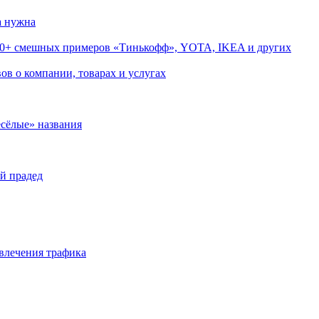
нужна
0+ смешных примеров «Тинькофф», YOTA, IKEA и других
 о компании, товарах и услугах
лые» названия
прадед
ечения трафика