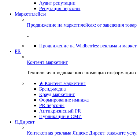
Аудит репутации
Репутация персоны
Маркетплейсы
Продвижение на маркетплейсах: от заведения това
...
Продвижение на Wildberries: реклама и марке
PR
Контент-маркетинг
Технология продвижения с помощью информации с
★ Контент-маркетинг
Бренд-медиа
Крауд-маркетинг
Формирование имиджа
PR персоны
Антикризисный PR
Публикации в СМИ
Я.Директ
Контекстная реклама Яндекс Директ: закажите усл