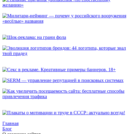
Реальные причины увольнения «по собственному желанию»
Милитари-нейминг — почему у российского вооружения
«весёлые» названия
Шок-реклама: на грани фола
Эволюция логотипов брендов: 44 логотипа, которые знал
твой прадед
Секс в рекламе. Креативные примеры баннеров. 18+
SERM — управление репутацией в поисковых системах
Как увеличить посещаемость сайта: бесплатные способы
привлечения трафика
Плакаты о мотивации и труде в СССР: актуально всегда!
Главная
Блог