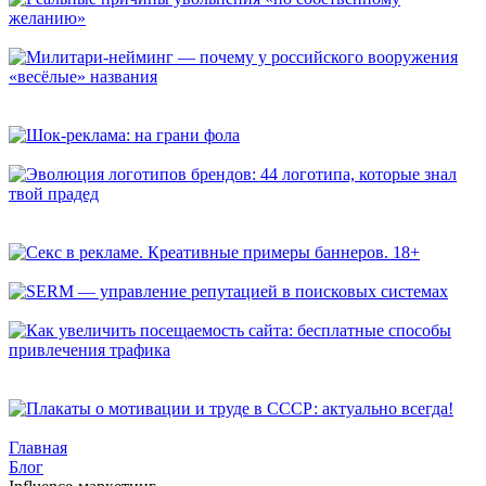
Реальные причины увольнения «по собственному желанию»
Милитари-нейминг — почему у российского вооружения
«весёлые» названия
Шок-реклама: на грани фола
Эволюция логотипов брендов: 44 логотипа, которые знал
твой прадед
Секс в рекламе. Креативные примеры баннеров. 18+
SERM — управление репутацией в поисковых системах
Как увеличить посещаемость сайта: бесплатные способы
привлечения трафика
Плакаты о мотивации и труде в СССР: актуально всегда!
Главная
Блог