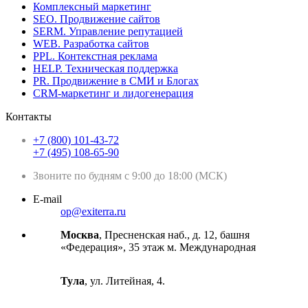
Комплексный маркетинг
SEO. Продвижение сайтов
SERM. Управление репутацией
WEB. Разработка сайтов
PPL. Контекстная реклама
HELP. Техническая поддержка
PR. Продвижение в СМИ и Блогах
CRM-маркетинг и лидогенерация
Контакты
+7 (800) 101-43-72
+7 (495) 108-65-90
Звоните по будням с 9:00 до 18:00 (МСК)
E-mail
op@exiterra.ru
Москва
, Пресненская наб., д. 12, башня
«Федерация», 35 этаж м. Международная
Тула
, ул. Литейная, 4.