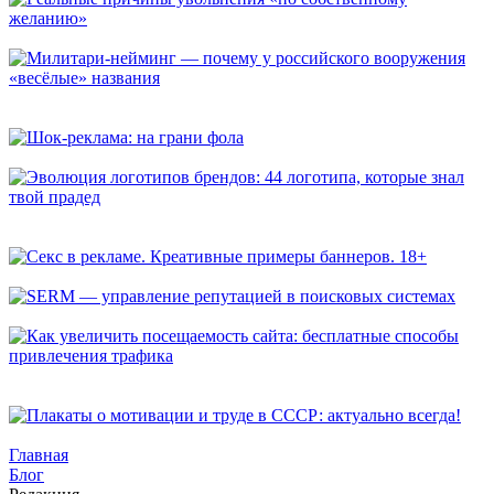
Реальные причины увольнения «по собственному желанию»
Милитари-нейминг — почему у российского вооружения
«весёлые» названия
Шок-реклама: на грани фола
Эволюция логотипов брендов: 44 логотипа, которые знал
твой прадед
Секс в рекламе. Креативные примеры баннеров. 18+
SERM — управление репутацией в поисковых системах
Как увеличить посещаемость сайта: бесплатные способы
привлечения трафика
Плакаты о мотивации и труде в СССР: актуально всегда!
Главная
Блог