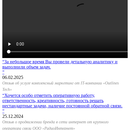
За небольшое время Вы провели детальную аналитику и
выполнили объем задач.
06.02.2025
Отзыв об услуге комплексный маркетинг от IT-компании «Outlines
Tech»
Хочется особо отметить оперативную работу,
ответственность, креативность, готовность решать
нестандартные задачи, наличие постоянной обратной связи.
25.12.2024
Отзыв о продвижении бренда в сети интернет от крупного
оператора связи ООО «РадиоИнтернет»