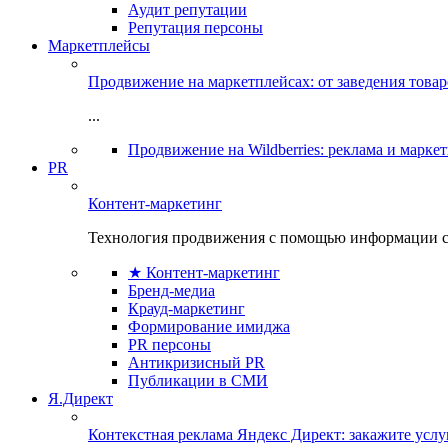
Аудит репутации
Репутация персоны
Маркетплейсы
Продвижение на маркетплейсах: от заведения това
...
Продвижение на Wildberries: реклама и марке
PR
Контент-маркетинг
Технология продвижения с помощью информации с
★ Контент-маркетинг
Бренд-медиа
Крауд-маркетинг
Формирование имиджа
PR персоны
Антикризисный PR
Публикации в СМИ
Я.Директ
Контекстная реклама Яндекс Директ: закажите усл