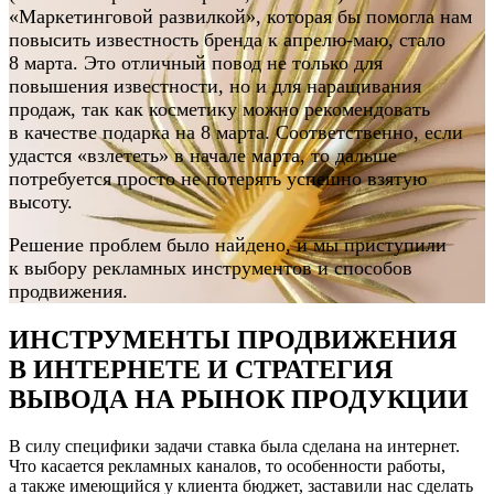
«Маркетинговой развилкой», которая бы помогла нам
повысить известность бренда к апрелю-маю, стало
8 марта. Это отличный повод не только для
повышения известности, но и для наращивания
продаж, так как косметику можно рекомендовать
в качестве подарка на 8 марта. Соответственно, если
удастся «взлететь» в начале марта, то дальше
потребуется просто не потерять успешно взятую
высоту.
Решение проблем было найдено, и мы приступили
к выбору рекламных инструментов и способов
продвижения.
ИНСТРУМЕНТЫ ПРОДВИЖЕНИЯ
В ИНТЕРНЕТЕ И СТРАТЕГИЯ
ВЫВОДА НА РЫНОК ПРОДУКЦИИ
В силу специфики задачи ставка была сделана на интернет.
Что касается рекламных каналов, то особенности работы,
а также имеющийся у клиента бюджет, заставили нас сделать