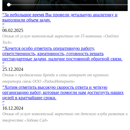
За небольшое время Вы провели детальную аналитику и
выполнили объем задач.
06.02.2025
Отзыв об услуге комплексный маркетинг от IT-компании «Outlines
Tech»
Хочется особо отметить оперативную работу,
ответственность, креативность, готовность решать
нестандартные задачи, наличие постоянной обратной связи.
25.12.2024
Отзыв о продвижении бренда в сети интернет от крупного
оператора связи ООО «РадиоИнтернет»
Хотим отметить высокую скорость ответа и четкую
организацию работ, которые помогли нам достигнуть наших
целей в кратчайшие сроки.
16.12.2024
Отзыв об услуге комплексный маркетинг от детского клуба развития и
творчества «Забава Сад»