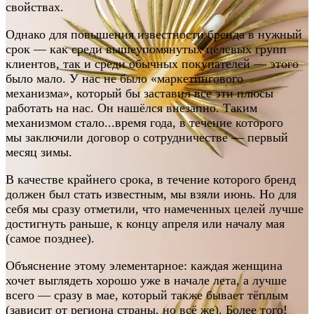
свойствах.
Однако для повышения известности бренда в нужный
срок — как среди вышеупомянутых целевых групп
клиентов, так и среди обычных покупателей — этого
было мало. У нас не было «маркетингового
механизма», который бы заставил все эти плюсы
работать на нас. Он нашёлся внезапно. Таким
механизмом стало...время года, в течение которого
мы заключили договор о сотрудничестве — первый
месяц зимы.
В качестве крайнего срока, в течение которого бренд
должен был стать известным, мы взяли июнь. Но для
себя мы сразу отметили, что намеченных целей лучше
достигнуть раньше, к концу апреля или началу мая
(самое позднее).
Объяснение этому элементарное: каждая женщина
хочет выглядеть хорошо уже в начале лета, а лучше
всего — сразу в мае, который также бывает тёплым
(зависит от региона страны, но всё же). Более того!