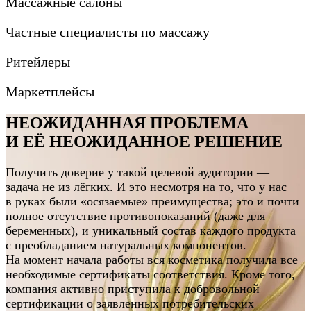
Массажные салоны
Частные специалисты по массажу
Ритейлеры
Маркетплейсы
НЕОЖИДАННАЯ ПРОБЛЕМА
И ЕЁ НЕОЖИДАННОЕ РЕШЕНИЕ
Получить доверие у такой целевой аудитории —
задача не из лёгких. И это несмотря на то, что у нас
в руках были «осязаемые» преимущества; это и почти
полное отсутствие противопоказаний (даже для
беременных), и уникальный состав каждого продукта
с преобладанием натуральных компонентов.
На момент начала работы вся косметика получила все
необходимые сертификаты соответствия. Кроме того,
компания активно приступила к добровольной
сертификации о заявленных потребительских