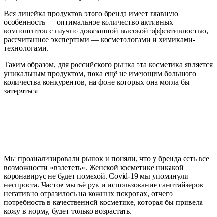
Вся линейка продуктов этого бренда имеет главную
особенность — оптимальное количество активных
компонентов с научно доказанной высокой эффективностью,
рассчитанное экспертами — косметологами и химиками-
технологами.
Таким образом, для российского рынка эта косметика является
уникальным продуктом, пока ещё не имеющим большого
количества конкурентов, на фоне которых она могла бы
затеряться.
Преобладание натуральных элементов над
синтетическими в пропорции 90/10.
Результат уже после первых применений — через месяц.
Гарантированный результат вне зависимости
от конкретного косметического продукта.
Мы проанализировали рынок и поняли, что у бренда есть все
возможности «взлететь». Женской косметике никакой
коронавирус не будет помехой. Covid-19 мы упомянули
неспроста. Частое мытьё рук и использование санитайзеров
негативно отразилось на кожных покровах, отчего
потребность в качественной косметике, которая бы привела
кожу в норму, будет только возрастать.