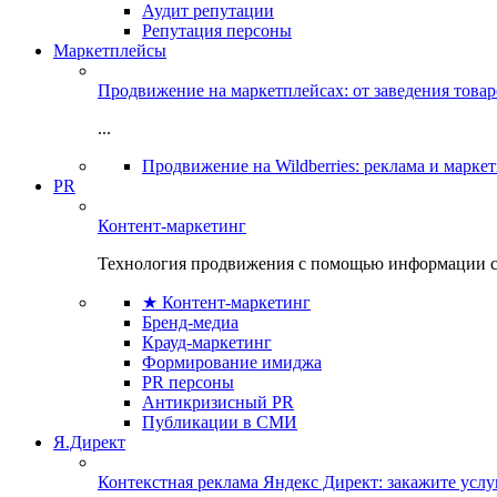
Аудит репутации
Репутация персоны
Маркетплейсы
Продвижение на маркетплейсах: от заведения това
...
Продвижение на Wildberries: реклама и марке
PR
Контент-маркетинг
Технология продвижения с помощью информации с
★ Контент-маркетинг
Бренд-медиа
Крауд-маркетинг
Формирование имиджа
PR персоны
Антикризисный PR
Публикации в СМИ
Я.Директ
Контекстная реклама Яндекс Директ: закажите усл