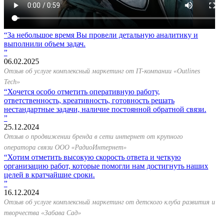
За небольшое время Вы провели детальную аналитику и
выполнили объем задач.
06.02.2025
Отзыв об услуге комплексный маркетинг от IT-компании «Outlines
Tech»
Хочется особо отметить оперативную работу,
ответственность, креативность, готовность решать
нестандартные задачи, наличие постоянной обратной связи.
25.12.2024
Отзыв о продвижении бренда в сети интернет от крупного
оператора связи ООО «РадиоИнтернет»
Хотим отметить высокую скорость ответа и четкую
организацию работ, которые помогли нам достигнуть наших
целей в кратчайшие сроки.
16.12.2024
Отзыв об услуге комплексный маркетинг от детского клуба развития и
творчества «Забава Сад»