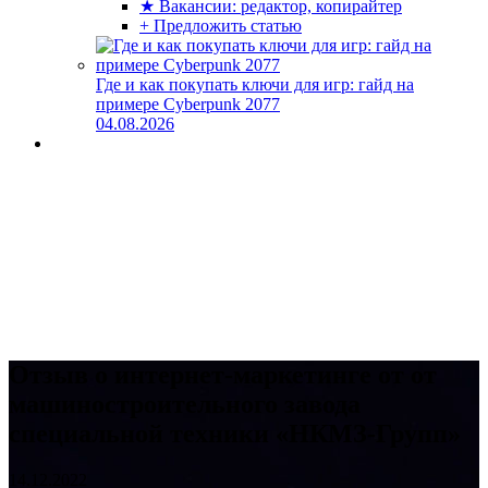
★ Вакансии: редактор, копирайтер
+ Предложить статью
Где и как покупать ключи для игр: гайд на
примере Cyberpunk 2077
04.08.2026
Отзыв о интернет-маркетинге от от
машиностроительного завода
специальной техники «НКМЗ-Групп»
14.12.2022