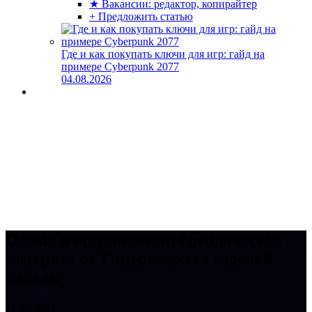
★ Вакансии: редактор, копирайтер
+ Предложить статью
Где и как покупать ключи для игр: гайд на
примере Cyberpunk 2077
04.08.2026
Отзыв о продвижении бренда в сети
интернет от Гипермаркета садовой
мебели
11.06.2024