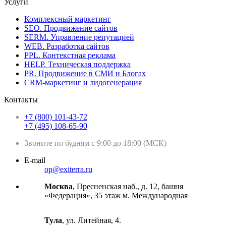
Услуги
Комплексный маркетинг
SEO. Продвижение сайтов
SERM. Управление репутацией
WEB. Разработка сайтов
PPL. Контекстная реклама
HELP. Техническая поддержка
PR. Продвижение в СМИ и Блогах
CRM-маркетинг и лидогенерация
Контакты
+7 (800) 101-43-72
+7 (495) 108-65-90
Звоните по будням с 9:00 до 18:00 (МСК)
E-mail
op@exiterra.ru
Москва
, Пресненская наб., д. 12, башня
«Федерация», 35 этаж м. Международная
Тула
, ул. Литейная, 4.