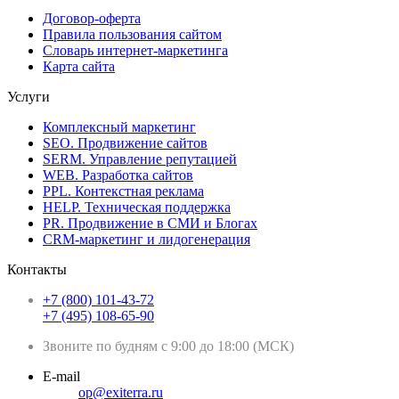
Договор-оферта
Правила пользования сайтом
Словарь интернет-маркетинга
Карта сайта
Услуги
Комплексный маркетинг
SEO. Продвижение сайтов
SERM. Управление репутацией
WEB. Разработка сайтов
PPL. Контекстная реклама
HELP. Техническая поддержка
PR. Продвижение в СМИ и Блогах
CRM-маркетинг и лидогенерация
Контакты
+7 (800) 101-43-72
+7 (495) 108-65-90
Звоните по будням с 9:00 до 18:00 (МСК)
E-mail
op@exiterra.ru