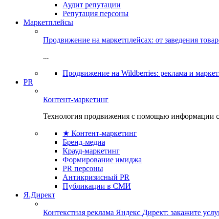
Аудит репутации
Репутация персоны
Маркетплейсы
Продвижение на маркетплейсах: от заведения това
...
Продвижение на Wildberries: реклама и марке
PR
Контент-маркетинг
Технология продвижения с помощью информации с
★ Контент-маркетинг
Бренд-медиа
Крауд-маркетинг
Формирование имиджа
PR персоны
Антикризисный PR
Публикации в СМИ
Я.Директ
Контекстная реклама Яндекс Директ: закажите усл