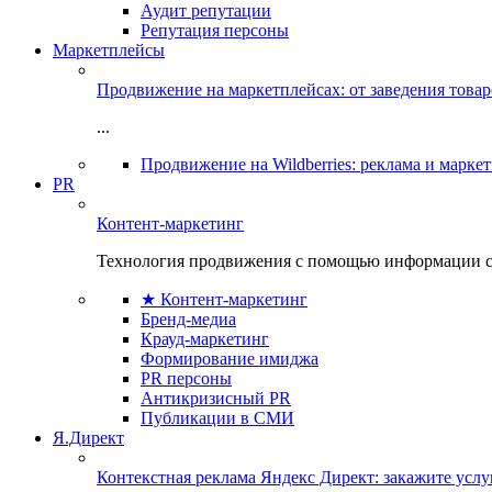
Аудит репутации
Репутация персоны
Маркетплейсы
Продвижение на маркетплейсах: от заведения това
...
Продвижение на Wildberries: реклама и марке
PR
Контент-маркетинг
Технология продвижения с помощью информации с
★ Контент-маркетинг
Бренд-медиа
Крауд-маркетинг
Формирование имиджа
PR персоны
Антикризисный PR
Публикации в СМИ
Я.Директ
Контекстная реклама Яндекс Директ: закажите усл