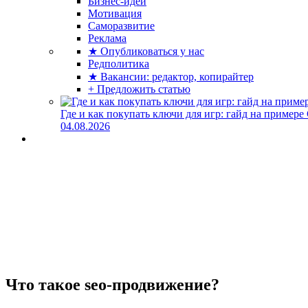
Бизнес-идеи
Мотивация
Саморазвитие
Реклама
★ Опубликоваться у нас
Редполитика
★ Вакансии: редактор, копирайтер
+ Предложить статью
Где и как покупать ключи для игр: гайд на примере
04.08.2026
Что такое seo-продвижение?