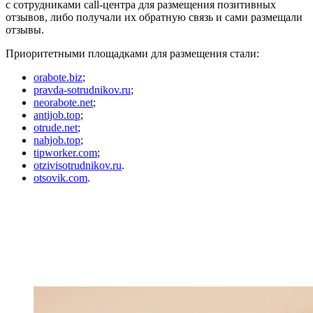
с сотрудниками call-центра для размещения позитивных
отзывов, либо получали их обратную связь и сами размещали
отзывы.
Приоритетными площадками для размещения стали:
orabote.biz
;
pravda-sotrudnikov.ru
;
neorabote.net
;
antijob.top
;
otrude.net
;
nahjob.top
;
tipworker.com
;
otzivisotrudnikov.ru
.
otsovik.com
.