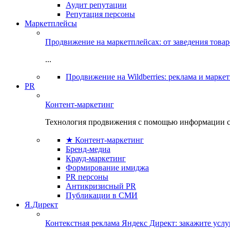
Аудит репутации
Репутация персоны
Маркетплейсы
Продвижение на маркетплейсах: от заведения това
...
Продвижение на Wildberries: реклама и марке
PR
Контент-маркетинг
Технология продвижения с помощью информации с
★ Контент-маркетинг
Бренд-медиа
Крауд-маркетинг
Формирование имиджа
PR персоны
Антикризисный PR
Публикации в СМИ
Я.Директ
Контекстная реклама Яндекс Директ: закажите усл