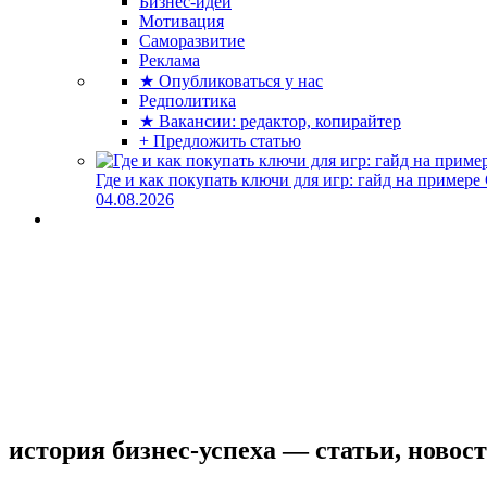
Бизнес-идеи
Мотивация
Саморазвитие
Реклама
★ Опубликоваться у нас
Редполитика
★ Вакансии: редактор, копирайтер
+ Предложить статью
Где и как покупать ключи для игр: гайд на примере
04.08.2026
история бизнес-успеха — статьи, новос