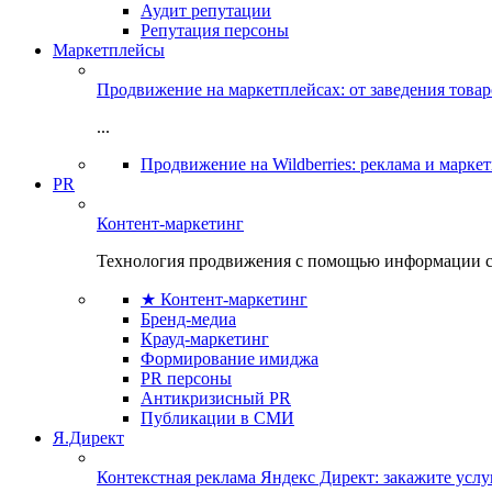
Аудит репутации
Репутация персоны
Маркетплейсы
Продвижение на маркетплейсах: от заведения това
...
Продвижение на Wildberries: реклама и марке
PR
Контент-маркетинг
Технология продвижения с помощью информации с
★ Контент-маркетинг
Бренд-медиа
Крауд-маркетинг
Формирование имиджа
PR персоны
Антикризисный PR
Публикации в СМИ
Я.Директ
Контекстная реклама Яндекс Директ: закажите усл