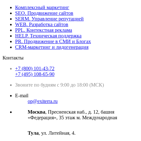
Комплексный маркетинг
SEO. Продвижение сайтов
SERM. Управление репутацией
WEB. Разработка сайтов
PPL. Контекстная реклама
HELP. Техническая поддержка
PR. Продвижение в СМИ и Блогах
CRM-маркетинг и лидогенерация
Контакты
+7 (800) 101-43-72
+7 (495) 108-65-90
Звоните по будням с 9:00 до 18:00 (МСК)
E-mail
op@exiterra.ru
Москва
, Пресненская наб., д. 12, башня
«Федерация», 35 этаж м. Международная
Тула
, ул. Литейная, 4.