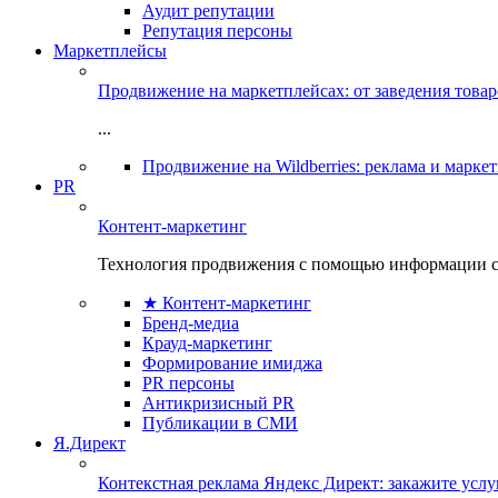
Аудит репутации
Репутация персоны
Маркетплейсы
Продвижение на маркетплейсах: от заведения това
...
Продвижение на Wildberries: реклама и марке
PR
Контент-маркетинг
Технология продвижения с помощью информации с
★ Контент-маркетинг
Бренд-медиа
Крауд-маркетинг
Формирование имиджа
PR персоны
Антикризисный PR
Публикации в СМИ
Я.Директ
Контекстная реклама Яндекс Директ: закажите усл