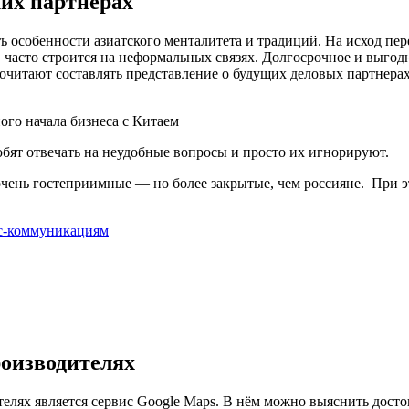
ких партнёрах
ь особенности азиатского менталитета и традиций. На исход пе
а, часто строится на неформальных связях. Долгосрочное и выго
читают составлять представление о будущих деловых партнерах.
ого начала бизнеса с Китаем
юбят отвечать на неудобные вопросы и просто их игнорируют.
очень гостеприимные — но более закрытые, чем россияне. При э
ес-коммуникациям
роизводителях
лях является сервис Google Maps. В нём можно выяснить дост