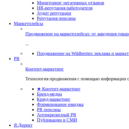
Мониторинг негативных отзывов
HR-репутация работодателя
Аудит репутации
Репутация персоны
Маркетплейсы
Продвижение на маркетплейсах: от заведения това
...
Продвижение на Wildberries: реклама и марке
PR
Контент-маркетинг
Технология продвижения с помощью информации с
★ Контент-маркетинг
Бренд-медиа
Крауд-маркетинг
Формирование имиджа
PR персоны
Антикризисный PR
Публикации в СМИ
Я.Директ