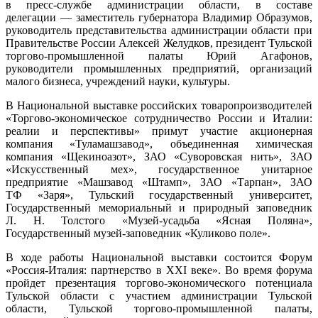
в пресс-службе администрации области, в составе
делегации — заместитель губернатора Владимир Образумов,
руководитель представительства администрации области при
Правительстве России Алексей Желудков, президент Тульской
торгово-промышленной палаты Юрий Агафонов,
руководители промышленных предприятий, организаций
малого бизнеса, учреждений науки, культуры.
В Национальной выставке российских товаропроизводителей
«Торгово-экономическое сотрудничество России и Италии:
реалии и перспективы» примут участие акционерная
компания «Туламашзавод», объединенная химическая
компания «Щекиноазот», ЗАО «Суворовская нить», ЗАО
«Искусственный мех», государственное унитарное
предприятие «Машзавод «Штамп», ЗАО «Тарпан», ЗАО
ТФ «Заря», Тульский государственный университет,
Государственный мемориальный и природный заповедник
Л. Н. Толстого «Музей-усадьба «Ясная Поляна»,
Государственный музей-заповедник «Куликово поле».
В ходе работы Национальной выставки состоится Форум
«Россия-Италия: партнерство в XXI веке». Во время форума
пройдет презентация торгово-экономического потенциала
Тульской области с участием администрации Тульской
области, Тульской торгово-промышленной палаты,