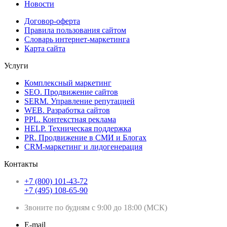
Новости
Договор-оферта
Правила пользования сайтом
Словарь интернет-маркетинга
Карта сайта
Услуги
Комплексный маркетинг
SEO. Продвижение сайтов
SERM. Управление репутацией
WEB. Разработка сайтов
PPL. Контекстная реклама
HELP. Техническая поддержка
PR. Продвижение в СМИ и Блогах
CRM-маркетинг и лидогенерация
Контакты
+7 (800) 101-43-72
+7 (495) 108-65-90
Звоните по будням с 9:00 до 18:00 (МСК)
E-mail