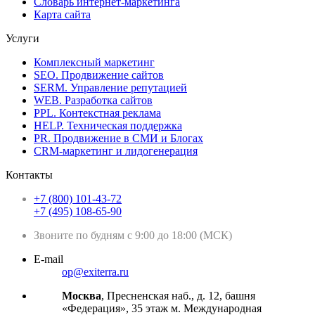
Словарь интернет-маркетинга
Карта сайта
Услуги
Комплексный маркетинг
SEO. Продвижение сайтов
SERM. Управление репутацией
WEB. Разработка сайтов
PPL. Контекстная реклама
HELP. Техническая поддержка
PR. Продвижение в СМИ и Блогах
CRM-маркетинг и лидогенерация
Контакты
+7 (800) 101-43-72
+7 (495) 108-65-90
Звоните по будням с 9:00 до 18:00 (МСК)
E-mail
op@exiterra.ru
Москва
, Пресненская наб., д. 12, башня
«Федерация», 35 этаж м. Международная