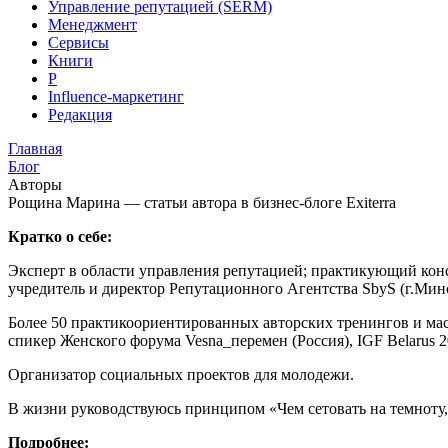
Управление репутацией (SERM)
Менеджмент
Сервисы
Книги
Р
Influence-маркетинг
Редакция
Главная
Блог
Авторы
Рощина Марина — статьи автора в бизнес-блоге Exiterra
Кратко о себе:
Эксперт в области управления репутацией; практикующий консу
учредитель и директор Репутационного Агентства SbyS (г.Минс
Более 50 практикоориентированных авторских тренингов и ма
спикер Женского форума Vesna_перемен (Россия), IGF Belarus 2
Организатор социальных проектов для молодежи.
В жизни руководствуюсь принципом «Чем сетовать на темноту,
Подробнее: