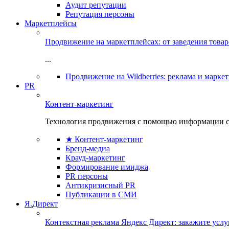
Аудит репутации
Репутация персоны
Маркетплейсы
Продвижение на маркетплейсах: от заведения това
...
Продвижение на Wildberries: реклама и марке
PR
Контент-маркетинг
Технология продвижения с помощью информации с
★ Контент-маркетинг
Бренд-медиа
Крауд-маркетинг
Формирование имиджа
PR персоны
Антикризисный PR
Публикации в СМИ
Я.Директ
Контекстная реклама Яндекс Директ: закажите усл