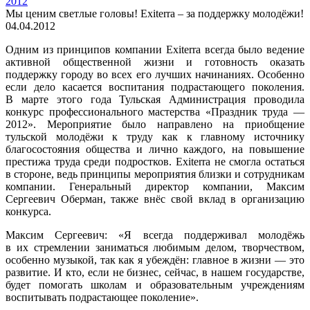
2012
Мы ценим светлые головы! Exiterra – за поддержку молодёжи!
04.04.2012
Одним из принципов компании Exiterra всегда было ведение
активной общественной жизни и готовность оказать
поддержку городу во всех его лучших начинаниях. Особенно
если дело касается воспитания подрастающего поколения.
В марте этого года Тульская Администрация проводила
конкурс профессионального мастерства «Праздник труда —
2012». Мероприятие было направлено на приобщение
тульской молодёжи к труду как к главному источнику
благосостояния общества и лично каждого, на повышение
престижа труда среди подростков. Exiterra не смогла остаться
в стороне, ведь принципы мероприятия близки и сотрудникам
компании. Генеральный директор компании, Максим
Сергеевич Оберман, также внёс свой вклад в организацию
конкурса.
Максим Сергеевич: «Я всегда поддерживал молодёжь
в их стремлении заниматься любимым делом, творчеством,
особенно музыкой, так как я убеждён: главное в жизни — это
развитие. И кто, если не бизнес, сейчас, в нашем государстве,
будет помогать школам и образовательным учреждениям
воспитывать подрастающее поколение».