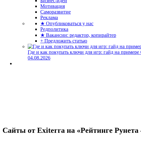
Бизнес-идеи
Мотивация
Саморазвитие
Реклама
★ Опубликоваться у нас
Редполитика
★ Вакансии: редактор, копирайтер
+ Предложить статью
Где и как покупать ключи для игр: гайд на примере
04.08.2026
Сайты от Exiterra на «Рейтинге Рунета