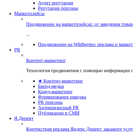
Аудит репутации
Репутация персоны
Маркетплейсы
Продвижение на маркетплейсах: от заведения това
...
Продвижение на Wildberries: реклама и марке
PR
Контент-маркетинг
Технология продвижения с помощью информации с
★ Контент-маркетинг
Бренд-медиа
Крауд-маркетинг
Формирование имиджа
PR персоны
Антикризисный PR
Публикации в СМИ
Я.Директ
Контекстная реклама Яндекс Директ: закажите усл