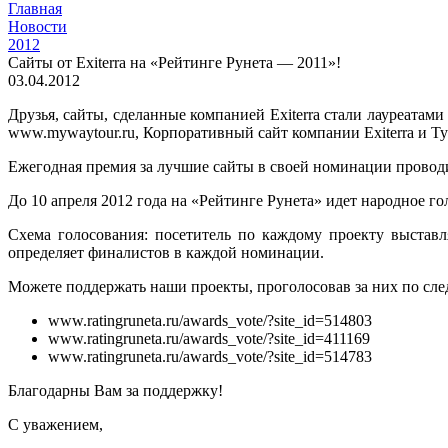
Главная
Новости
2012
Сайты от Exiterra на «Рейтинге Рунета — 2011»!
03.04.2012
Друзья, сайты, сделанные компанией Exiterra стали лауреата
www.mywaytour.ru, Корпоративный сайт компании Exiterra и Ту
Ежегодная премия за лучшие сайты в своей номинации проводи
До 10 апреля 2012 года на «Рейтинге Рунета» идет народное г
Схема голосования: посетитель по каждому проекту выставл
определяет финалистов в каждой номинации.
Можете поддержать наши проекты, проголосовав за них по сл
www.ratingruneta.ru/awards_vote/?site_id=514803
www.ratingruneta.ru/awards_vote/?site_id=411169
www.ratingruneta.ru/awards_vote/?site_id=514783
Благодарны Вам за поддержку!
С уважением,